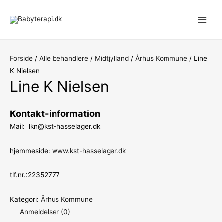
Gå
til
Main
indholdet
Men
Forside
/
Alle behandlere
/
Midtjylland
/
Århus Kommune
/ Line
K Nielsen
Line K Nielsen
Kontakt-information
Mail: lkn@kst-hasselager.dk
hjemmeside:
www.kst-hasselager.dk
tlf.nr.:22352777
Kategori:
Århus Kommune
Anmeldelser (0)