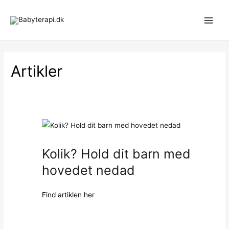
Gå
til
Main
indholdet
Men
Artikler
Kolik? Hold dit barn med
hovedet nedad
Find artiklen her