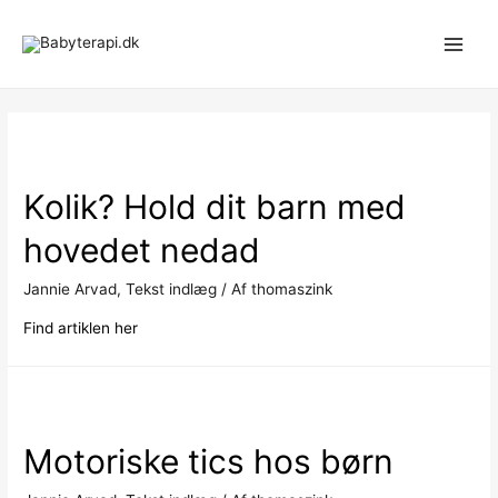
Gå
til
Main
indholdet
Men
Kolik? Hold dit barn med
hovedet nedad
Jannie Arvad
,
Tekst indlæg
/ Af
thomaszink
Find artiklen her
Motoriske tics hos børn