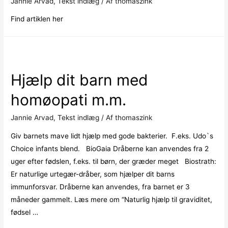
Jannie Arvad
,
Tekst indlæg
/ Af
thomaszink
Find artiklen her
Hjælp dit barn med
homøopati m.m.
Jannie Arvad
,
Tekst indlæg
/ Af
thomaszink
Giv barnets mave lidt hjælp med gode bakterier. F.eks. Udo`s
Choice infants blend. BioGaia Dråberne kan anvendes fra 2
uger efter fødslen, f.eks. til børn, der græder meget Biostrath:
Er naturlige urtegær-dråber, som hjælper dit barns
immunforsvar. Dråberne kan anvendes, fra barnet er 3
måneder gammelt. Læs mere om “Naturlig hjælp til graviditet,
fødsel …