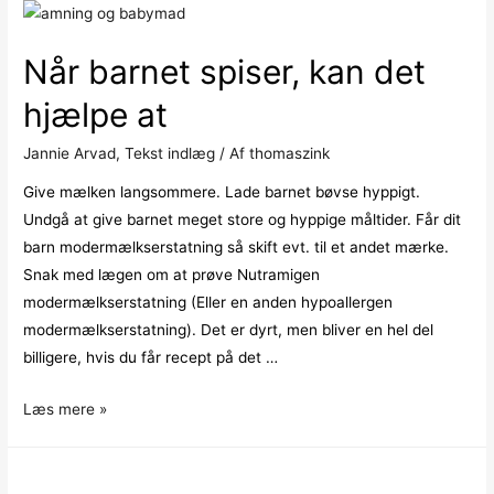
dit
barn
Når barnet spiser, kan det
til
at
hjælpe at
falde
Jannie Arvad
,
Tekst indlæg
/ Af
thomaszink
til
ro
Give mælken langsommere. Lade barnet bøvse hyppigt.
Undgå at give barnet meget store og hyppige måltider. Får dit
barn modermælkserstatning så skift evt. til et andet mærke.
Snak med lægen om at prøve Nutramigen
modermælkserstatning (Eller en anden hypoallergen
modermælkserstatning). Det er dyrt, men bliver en hel del
billigere, hvis du får recept på det …
Når
Læs mere »
barnet
spiser,
kan