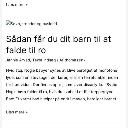
Hjælp
Læs mere »
dit
barn
med
homøopati
Sådan får du dit barn til at
m.m.
falde til ro
Jannie Arvad
,
Tekst indlæg
/ Af
thomaszink
Hvid støj: Nogle babyer synes at blive beroliget af monotone
lyde, som en støvsuger, der kører, eller en tørretumbler inden
for hørevidde. Der findes app’s, som laver disse lyde. Svøb:
Nogle børn falder til ro, hvis du svøber i et lille tæppe/dyne
Bad: Et varmt bad hjælper på ondt i maven, beroliger barnet …
Sådan
Læs mere »
får
du