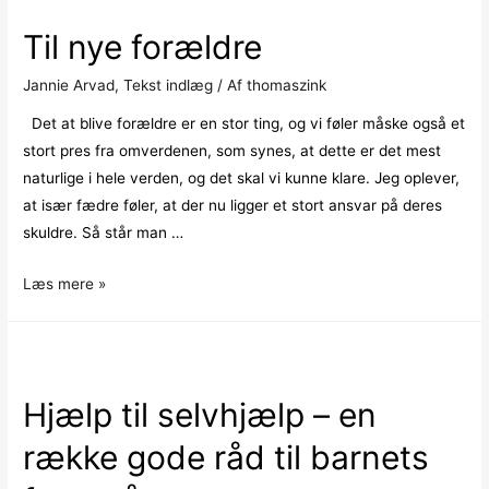
det
Til nye forældre
hjælpe
at
Jannie Arvad
,
Tekst indlæg
/ Af
thomaszink
Det at blive forældre er en stor ting, og vi føler måske også et
stort pres fra omverdenen, som synes, at dette er det mest
naturlige i hele verden, og det skal vi kunne klare. Jeg oplever,
at især fædre føler, at der nu ligger et stort ansvar på deres
skuldre. Så står man …
Til
Læs mere »
nye
forældre
Hjælp til selvhjælp – en
række gode råd til barnets