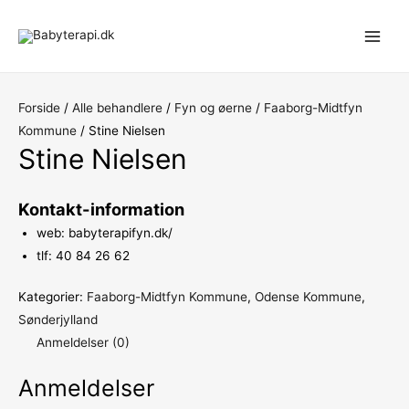
Gå
til
Main
indholdet
Men
Forside
/
Alle behandlere
/
Fyn og øerne
/
Faaborg-Midtfyn
Kommune
/ Stine Nielsen
Stine Nielsen
Kontakt-information
web: babyterapifyn.dk/
tlf: 40 84 26 62
Kategorier:
Faaborg-Midtfyn Kommune
,
Odense Kommune
,
Sønderjylland
Anmeldelser (0)
Anmeldelser