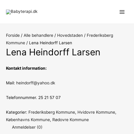
Gå
til
Main
indholdet
Men
Forside
/
Alle behandlere
/
Hovedstaden
/
Frederiksberg
Kommune
/ Lena Heindorff Larsen
Lena Heindorff Larsen
Kontakt information:
Mail:
heindorff@yahoo.dk
Telefonnummer. 25 21 57 07
Kategorier:
Frederiksberg Kommune
,
Hvidovre Kommune
,
Københavns Kommune
,
Rødovre Kommune
Anmeldelser (0)