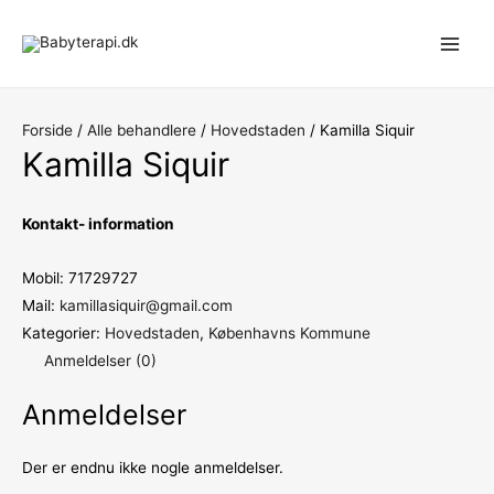
Gå
til
Main
indholdet
Men
Forside
/
Alle behandlere
/
Hovedstaden
/ Kamilla Siquir
Kamilla Siquir
Kontakt- information
Mobil: 71729727
Mail:
kamillasiquir@gmail.com
Kategorier:
Hovedstaden
,
Københavns Kommune
Anmeldelser (0)
Anmeldelser
Der er endnu ikke nogle anmeldelser.